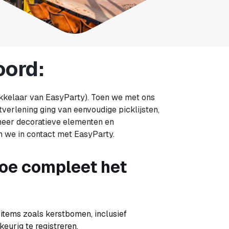
oord:
kkelaar van EasyParty). Toen we met ons
verlening ging van eenvoudige picklijsten,
 meer decoratieve elementen en
 we in contact met EasyParty.
 hoe compleet het
m items zoals kerstbomen, inclusief
eurig te registreren.