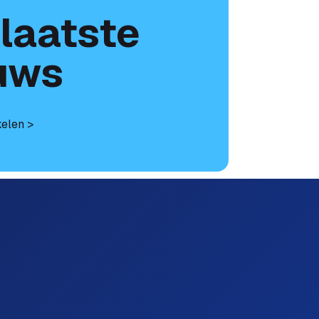
 laatste
uws
kelen >