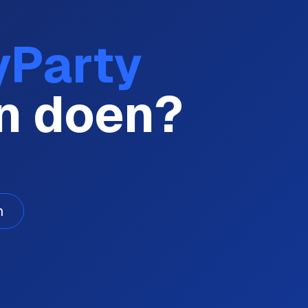
yParty
an doen?
n