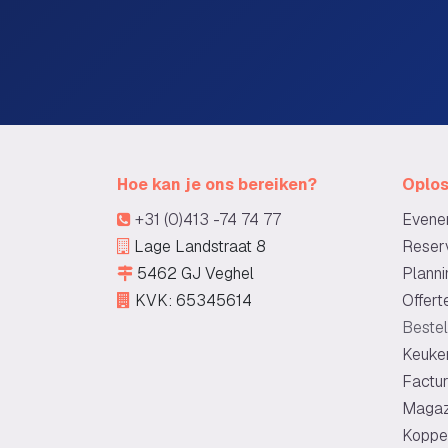
Hoe kan je ons bereiken?
Oplo
+31 (0)413 -74 74 77
Evene
Lage Landstraat 8
Reserv
5462 GJ Veghel
Planni
KVK: 65345614
Offert
Bestel
Keuke
Factur
Magaz
Koppe