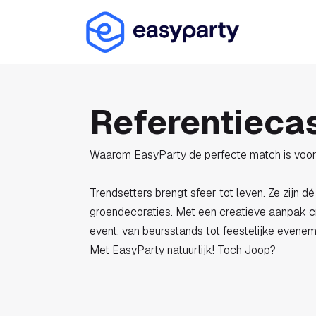
Overslaan naar inhoud
Oplossin
Referentieca
Waarom EasyParty de perfecte match is voor 
Trendsetters brengt sfeer tot leven. Ze zijn dé
groendecoraties. Met een creatieve aanpak creë
event, van beursstands tot feestelijke evenem
Met EasyParty natuurlijk! Toch Joop?