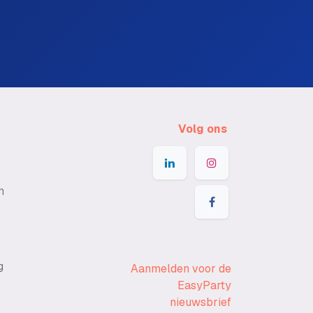
Volg ons
n
g
Aanmelden voor de
EasyParty
nieuwsbrief