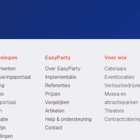
ssingen
EasyParty
Voor wie
menten
Over EasyParty
Cateraars
eringsportaal
Implementatie
Eventlocaties
ng
Referenties
Verhuurbedrijve
es
Prijzen
Musea en
portaal
Vergelijken
attractieparken
n
Artikelen
Theaters
atie
Help & ondersteuning
Contractcaterin
ijn
Contact
lingen