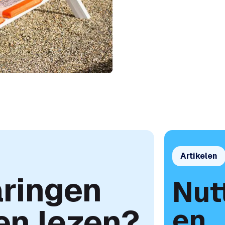
Artikelen
ringen
Nut
en lezen?
en