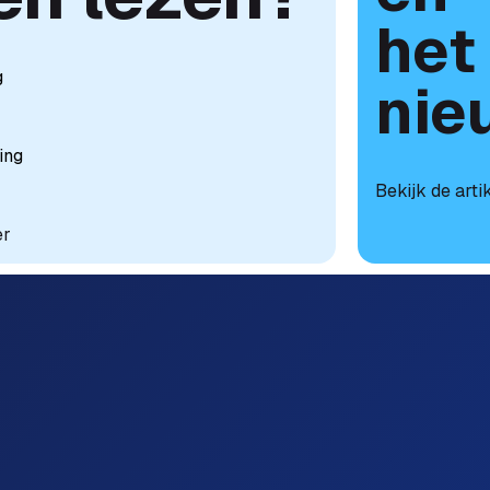
het
g
nie
r
ing
Bekijk de arti
er