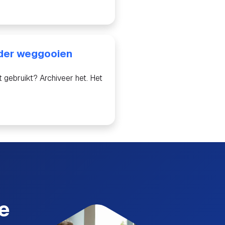
der weggooien
t gebruikt? Archiveer het. Het
je