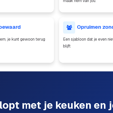
maak hem van jou.
 bewaard
Opruimen zon
em, je kunt gewoon terug
Een sjabloon dat je even nie
blijft
klopt met je keuken en 