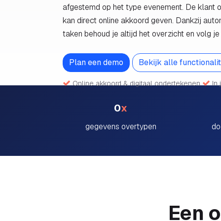
afgestemd op het type evenement. De klant on
kan direct online akkoord geven. Dankzij aut
taken behoud je altijd het overzicht en volg j
Plan een demo
Bekijk alle functionali
Online akkoord & digitaal ondertekenen
In 
0
x
gegevens overtypen
do
Een o