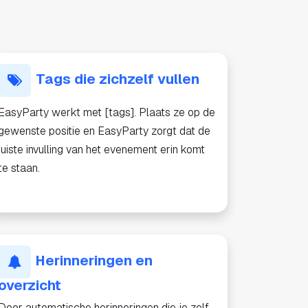
Tags die zichzelf vullen
EasyParty werkt met [tags]. Plaats ze op de
gewenste positie en EasyParty zorgt dat de
juiste invulling van het evenement erin komt
te staan.
Herinneringen en
overzicht
Door automatische herinneringen die je zelf