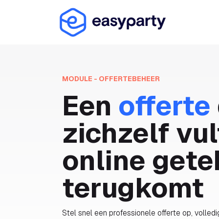
Overslaan naar inhoud
Oplossin
MODULE - OFFERTEBEHEER
Een
offerte
zichzelf vul
online get
terugkomt
Stel snel een professionele offerte op, volledig 