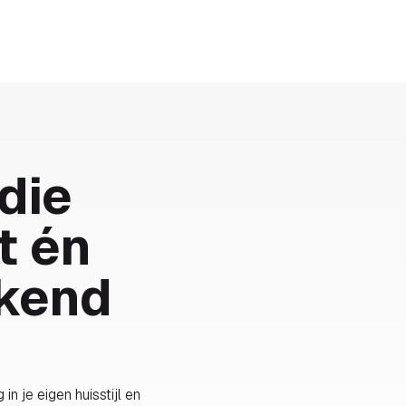
gen
Voor wie
Over
Referenties
Prijzen
AI
die
t én
ekend
in je eigen huisstijl en