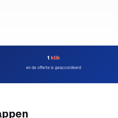
1
klik
en de offerte is geaccordeerd
tappen