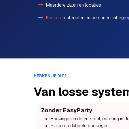
Meerdere zalen en locaties
Keuken
, materialen en personeel inbegr
HERKEN JE DIT?
Van losse syste
Zonder EasyParty
Boekingen in de ene tool, catering in d
Risico op dubbele boekingen