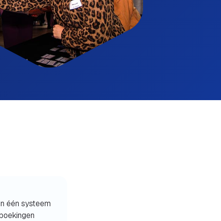
 in één systeem
 boekingen