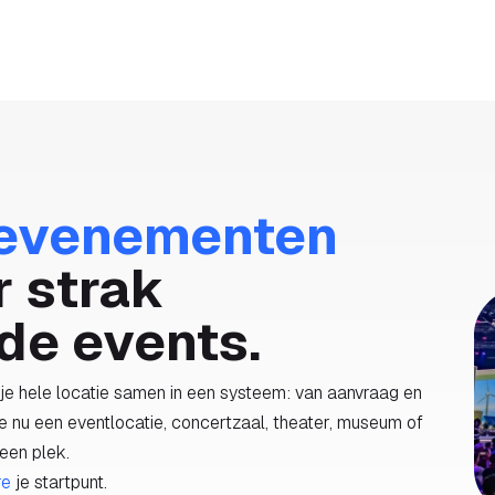
gen
Voor wie
Over
Referenties
Prijzen
AI
evenementen
r strak
de events.
e hele locatie samen in een systeem: van aanvraag en
 je nu een eventlocatie, concertzaal, theater, museum of
 een plek.
re
je startpunt.