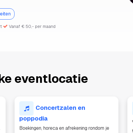
teiten
rt
Vanaf € 50,- per maand
ke eventlocatie
Concertzalen en
poppodia
l
Boekingen, horeca en afrekening rondom je