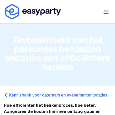
Overslaan naar inhoud
Tevredenheid van het
personeel behouden
ondanks een efficiëntere
keuken
Kennisbank voor cateraars en evenementenlocaties
Hoe efficiënter het keukenproces, hoe beter.
Aangezien de kosten hiermee omlaag gaan en