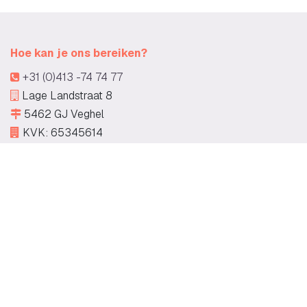
Hoe kan je ons bereiken?
+31 (0)413 -74 74 77
Lage Landstraat 8
5462 GJ Veghel
KVK: 65345614
Oplossingen
Evenementen
Reserveringsportaal
Planning
Offertes
Bestelportaal
Keuken