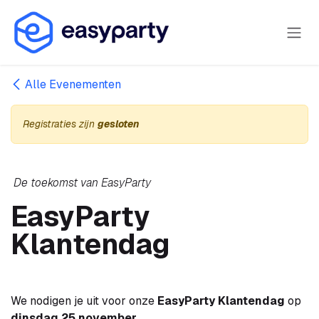
Overslaan naar inhoud
Alle Evenementen
Registraties zijn
gesloten
De toekomst van EasyParty
EasyParty
Klantendag
We nodigen je uit voor onze
EasyParty Klantendag
op
dinsdag 25 november
.