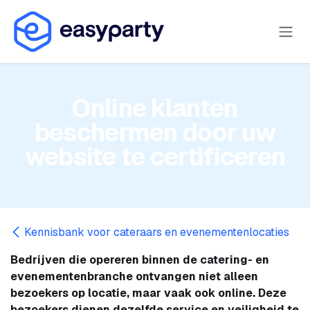
Overslaan naar inhoud
Online klanten
beschermen door uw
website te certificeren
Kennisbank voor cateraars en evenementenlocaties
Bedrijven die opereren binnen de catering- en
evenementenbranche ontvangen niet alleen
bezoekers op locatie, maar vaak ook online. Deze
bezoekers dienen dezelfde service en veiligheid te